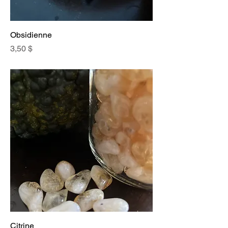
Obsidienne
Prix
3,50 $
Citrine