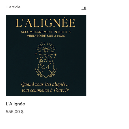
1 article
Tri
L'Alignée
Prix
555,00 $