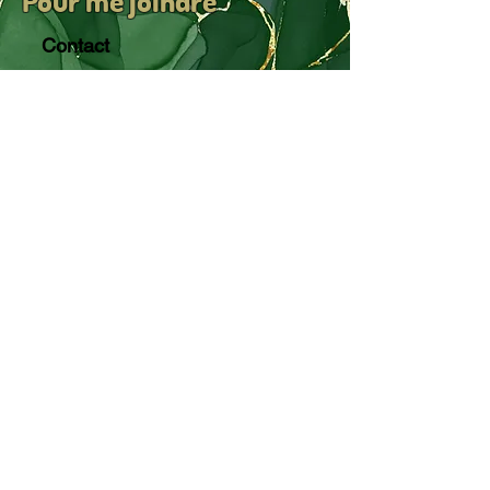
Contact
info@sgstephaniegamache.com
Politique de confidentialité
Politique en matière de cookies
Conditions d'utilisation
Par Stéphanie Gamache