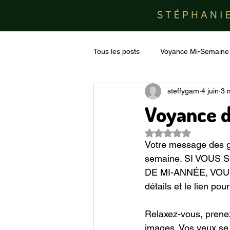
Tous les posts
Voyance Mi-Semaine
steffygam
4 juin
3 
Voyance d
Noté NaN étoiles su
Votre message des gu
semaine. SI VOUS
DE MI-ANNÉE, VOU
détails et le lien pou
Relaxez-vous, prenez
images. Vos yeux se p