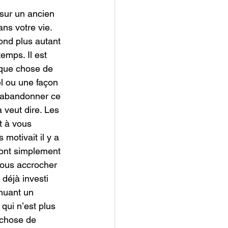
 sur un ancien 
ns votre vie. 
nd plus autant 
emps. Il est 
lque chose de 
l ou une façon 
u’abandonner ce 
 veut dire. Les 
t à vous 
motivait il y a 
 ont simplement 
vous accrocher 
déjà investi 
nuant un 
qui n’est plus 
 chose de 