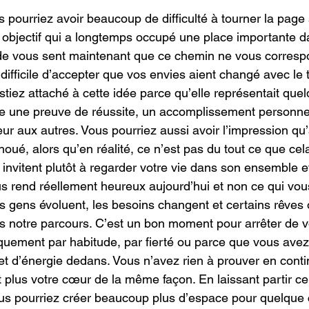
 pourriez avoir beaucoup de difficulté à tourner la page
n objectif qui a longtemps occupé une place importante da
de vous sent maintenant que ce chemin ne vous correspo
e difficile d’accepter que vos envies aient changé avec le t
stiez attaché à cette idée parce qu’elle représentait que
e une preuve de réussite, un accomplissement personne
eur aux autres. Vous pourriez aussi avoir l’impression q
choué, alors qu’en réalité, ce n’est pas du tout ce que cela
 invitent plutôt à regarder votre vie dans son ensemble e
 rend réellement heureux aujourd’hui et non ce qui vous 
s gens évoluent, les besoins changent et certains rêves
ns notre parcours. C’est un bon moment pour arrêter de 
uement par habitude, par fierté ou parce que vous avez 
 d’énergie dedans. Vous n’avez rien à prouver en conti
 plus votre cœur de la même façon. En laissant partir ce 
ous pourriez créer beaucoup plus d’espace pour quelque