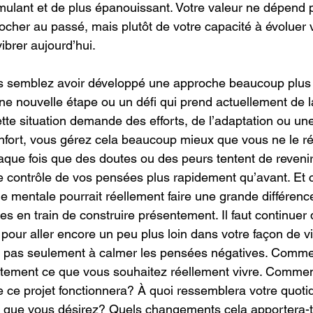
mulant et de plus épanouissant. Votre valeur ne dépend 
ocher au passé, mais plutôt de votre capacité à évoluer v
vibrer aujourd’hui.
s semblez avoir développé une approche beaucoup plus p
ne nouvelle étape ou un défi qui prend actuellement de l
tte situation demande des efforts, de l’adaptation ou une
nfort, vous gérez cela beaucoup mieux que vous ne le ré
que fois que des doutes ou des peurs tentent de reveni
le contrôle de vos pensées plus rapidement qu’avant. Et c
ie mentale pourrait réellement faire une grande différenc
es en train de construire présentement. Il faut continuer 
 pour aller encore un peu plus loin dans votre façon de vi
ez pas seulement à calmer les pensées négatives. Comm
ètement ce que vous souhaitez réellement vivre. Commen
e ce projet fonctionnera? À quoi ressemblera votre quoti
e que vous désirez? Quels changements cela apportera-t-