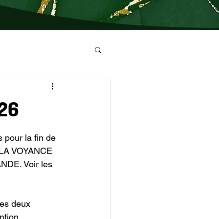
026
pour la fin de 
LA VOYANCE 
E. Voir les 
les deux 
ntion. 