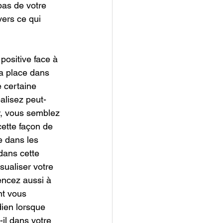
pas de votre 
ers ce qui 
ositive face à 
a place dans 
 certaine 
alisez peut-
r, vous semblez 
ette façon de 
e dans les 
dans cette 
sualiser votre 
encez aussi à 
t vous 
dien lorsque 
il dans votre 