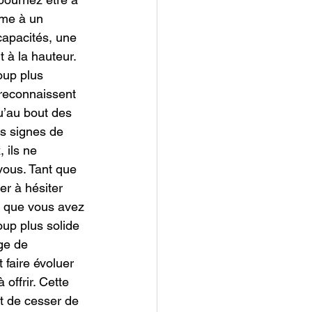
ême à un 
capacités, une 
 à la hauteur. 
oup plus 
reconnaissent 
u’au bout des 
s signes de 
 ils ne 
vous. Tant que 
r à hésiter 
e que vous avez 
up plus solide 
ge de 
 faire évoluer 
offrir. Cette 
t de cesser de 