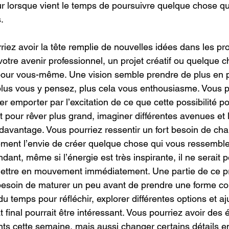
ur lorsque vient le temps de poursuivre quelque chose q
.
iez avoir la tête remplie de nouvelles idées dans les pro
votre avenir professionnel, un projet créatif ou quelque 
pour vous-même. Une vision semble prendre de plus en p
 plus vous y pensez, plus cela vous enthousiasme. Vous p
er emporter par l’excitation de ce que cette possibilité pou
pour rêver plus grand, imaginer différentes avenues et l
r davantage. Vous pourriez ressentir un fort besoin de ch
ement l’envie de créer quelque chose qui vous ressemble
nt, même si l’énergie est très inspirante, il ne serait p
mettre en mouvement immédiatement. Une partie de ce pr
besoin de maturer un peu avant de prendre une forme con
u temps pour réfléchir, explorer différentes options et aj
at final pourrait être intéressant. Vous pourriez avoir des é
ants cette semaine, mais aussi changer certains détails e