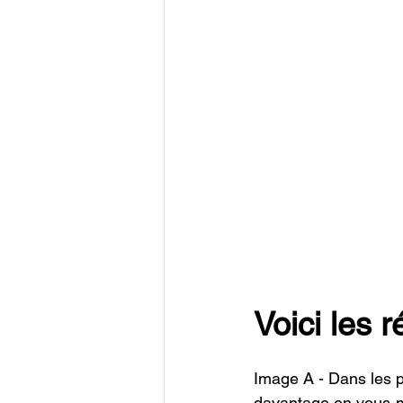
Voici les 
Image A - Dans les p
davantage en vous-m