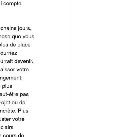
ui compte 
chains jours, 
chose que vous 
lus de place 
ourriez 
rrait devenir. 
aisser votre 
angement, 
 plus 
eut-être pas 
ojet ou de 
crète. Plus 
uster votre 
clairs 
n cours de 