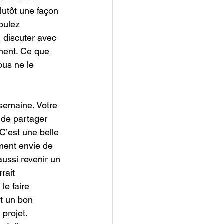
lutôt une façon 
oulez 
 discuter avec 
ment. Ce que 
us ne le 
 semaine. Votre 
 de partager 
 C’est une belle 
ment envie de 
aussi revenir un 
rait 
e faire 
st un bon 
projet. 