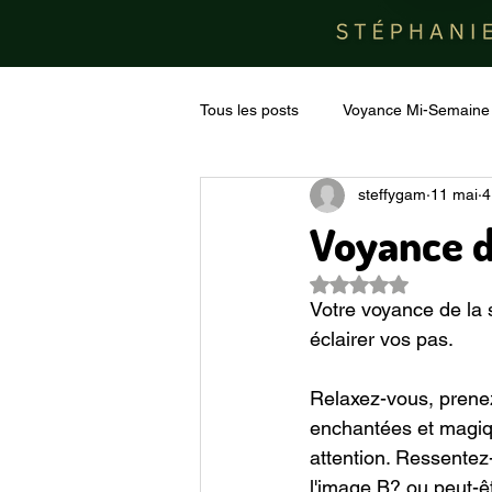
Tous les posts
Voyance Mi-Semaine
steffygam
11 mai
4
Voyance d
Noté NaN étoiles su
Votre voyance de la 
éclairer vos pas.
Relaxez-vous, prenez
enchantées et magiqu
attention. Ressentez-
l'image B? ou peut-ê