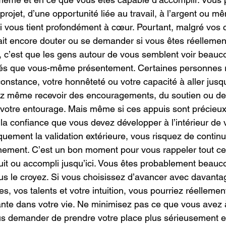
rojet, d’une opportunité liée au travail, à l’argent ou m
ui vous tient profondément à cœur. Pourtant, malgré vos 
ait encore douter ou se demander si vous êtes réellement
er, c’est que les gens autour de vous semblent voir beauc
ités que vous-même présentement. Certaines personnes 
constance, votre honnêteté ou votre capacité à aller jusq
ez même recevoir des encouragements, du soutien ou de
votre entourage. Mais même si ces appuis sont précieux,
la confiance que vous devez développer à l’intérieur de 
uement la validation extérieure, vous risquez de continue
inement. C’est un bon moment pour vous rappeler tout c
ruit ou accompli jusqu’ici. Vous êtes probablement beauco
s le croyez. Si vous choisissez d’avancer avec davanta
s, vos talents et votre intuition, vous pourriez réellement
nte dans votre vie. Ne minimisez pas ce que vous avez à 
us demander de prendre votre place plus sérieusement e