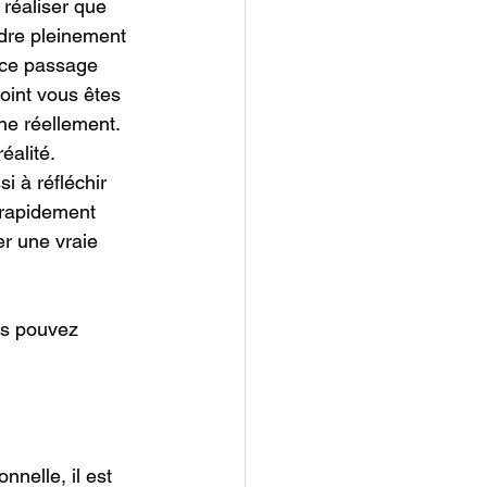
 réaliser que 
ndre pleinement 
e ce passage 
point vous êtes 
e réellement. 
éalité. 
i à réfléchir 
 rapidement 
r une vraie 
us pouvez 
nnelle, il est 