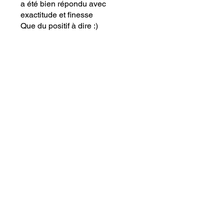
a été bien répondu avec
exactitude et finesse
Que du positif à dire :)
Avis utile ?
Oui
Pour me joindre
Contact
info@sgstephaniegamache.com
Politique de confidentialité
Politique en matière de cookies
Conditions d'utilisation
Par Stéphanie Gamache