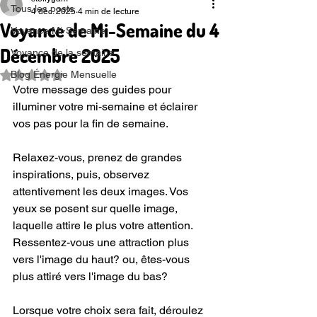
Tous les posts
4 déc. 2025
4 min de lecture
Voyance de Mi-Semaine du 4
Voyance Mi-Semaine
Décembre 2025
Voyance de la semaine
Blog Énergie Mensuelle
Noté NaN étoiles sur 5.
Votre message des guides pour 
illuminer votre mi-semaine et éclairer 
vos pas pour la fin de semaine.
Relaxez-vous, prenez de grandes 
inspirations, puis, observez 
attentivement les deux images. Vos 
yeux se posent sur quelle image, 
laquelle attire le plus votre attention. 
Ressentez-vous une attraction plus 
vers l'image du haut? ou, êtes-vous 
plus attiré vers l'image du bas?
Lorsque votre choix sera fait, déroulez 