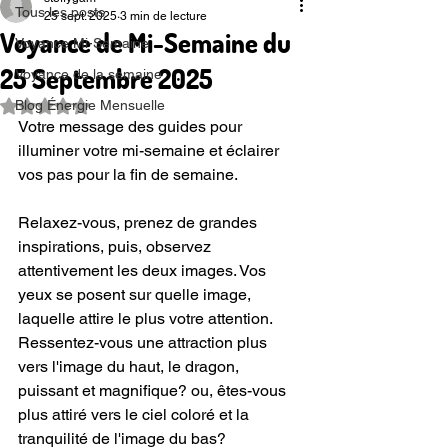
Tous les posts
25 sept. 2025
3 min de lecture
Voyance de Mi-Semaine du
Voyance Mi-Semaine
25 Septembre 2025
Voyance de la semaine
Blog Énergie Mensuelle
Noté NaN étoiles sur 5.
Votre message des guides pour 
illuminer votre mi-semaine et éclairer 
vos pas pour la fin de semaine.
Relaxez-vous, prenez de grandes 
inspirations, puis, observez 
attentivement les deux images. Vos 
yeux se posent sur quelle image, 
laquelle attire le plus votre attention. 
Ressentez-vous une attraction plus 
vers l'image du haut, le dragon, 
puissant et magnifique? ou, êtes-vous 
plus attiré vers le ciel coloré et la 
tranquilité de l'image du bas?