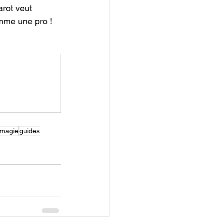
rot veut 
omme une pro !
magie
guides