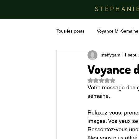
Tous les posts
Voyance Mi-Semaine
steffygam
11 sept.
Voyance 
Noté NaN étoiles su
Votre message des gu
semaine.
Relaxez-vous, prenez
images. Vos yeux se p
Ressentez-vous une at
êtes-vous plus attiré