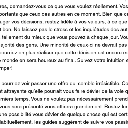
tres, demandez-vous ce que vous voulez réellement. Vos
portants que ceux des autres en ce moment. Bien que ce
uger vos décisions, restez fidèle à vos valeurs, à ce que
t bon. Ne laissez pas le stress et les inquiétudes des aut
tes tellement du mieux que vous pouvez à chaque jour. Vou
majorité des gens. Une minorité de ceux-ci ne devrait pas 
ourriez en plus réaliser que cette décision est encore m
e monde en sera heureux au final. Suivez votre intuition 
omper!
ourriez voir passer une offre qui semble irrésistible. Cet
nt attrayante qu’elle pourrait vous faire dévier de la voie
erniers temps. Vous ne voulez pas nécessairement prend
vous sera présenté vous attirera grandement. Restez fort
ne possibilité vous dévier de quelque chose qui est certa
 Habituellement, les guides suggèrent de suivre vos passi