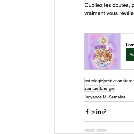
Oubliez les doutes, 
vraiment vous révéler
Liv
Ac
astrologie
prédictions
tarot
spirituel
Énergie
Voyance Mi-Semaine