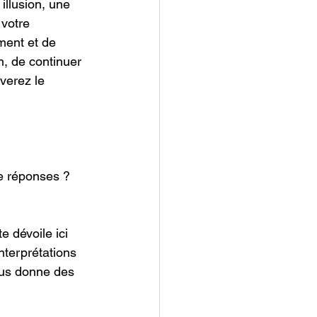
illusion, une 
votre 
ment et de 
n, de continuer 
verez le 
e réponses ? 
e dévoile ici 
terprétations 
ous donne des 