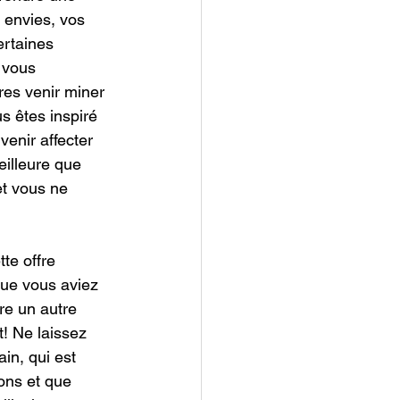
 envies, vos 
rtaines 
 vous 
res venir miner 
s êtes inspiré 
venir affecter 
eilleure que 
et vous ne 
te offre 
 que vous aviez 
re un autre 
! Ne laissez 
in, qui est 
ons et que 