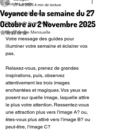
Tous les posts
27 oct. 2025
4 min de lecture
Voyance de la semaine du 27
Voyance Mi-Semaine
Octobre au 2 Novembre 2025
Voyance de la semaine
Blog Énergie Mensuelle
Noté NaN étoiles sur 5.
Votre message des guides pour 
illuminer votre semaine et éclairer vos 
pas.
Relaxez-vous, prenez de grandes 
inspirations, puis, observez 
attentivement les trois images 
enchantées et magiques. Vos yeux se 
posent sur quelle image, laquelle attire 
le plus votre attention. Ressentez-vous 
une attraction plus vers l'image A? ou, 
êtes-vous plus attiré vers l'image B? ou 
peut-être, l'image C?