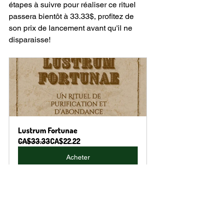
étapes à suivre pour réaliser ce rituel 
passera bientôt à 33.33$, profitez de 
son prix de lancement avant qu'il ne 
disparaisse!
Lustrum Fortunae
CA$33.33
CA$22.22
Acheter
astrologie
prédictions
tarot
horoscope
guidance
oracle
voyance en ligne
voyance
manifestation
spiritualité
magie
guides
sorcière
spirituel
intuition