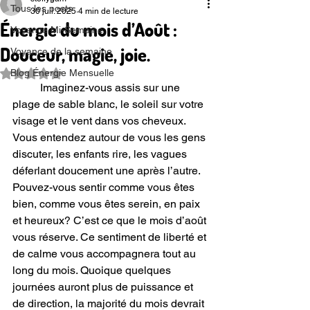
Tous les posts
30 juil. 2025
4 min de lecture
Énergie du mois d’Août :
Voyance Mi-Semaine
Douceur, magie, joie.
Voyance de la semaine
Blog Énergie Mensuelle
Noté NaN étoiles sur 5.
	Imaginez-vous assis sur une 
plage de sable blanc, le soleil sur votre 
visage et le vent dans vos cheveux. 
Vous entendez autour de vous les gens 
discuter, les enfants rire, les vagues 
déferlant doucement une après l’autre. 
Pouvez-vous sentir comme vous êtes 
bien, comme vous êtes serein, en paix 
et heureux? C’est ce que le mois d’août 
vous réserve. Ce sentiment de liberté et 
de calme vous accompagnera tout au 
long du mois. Quoique quelques 
journées auront plus de puissance et 
de direction, la majorité du mois devrait 