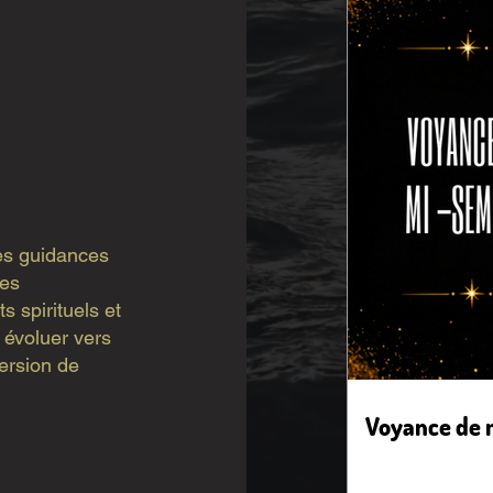
s guidances
des
 spirituels et
 évoluer vers
version de
Voyance de 