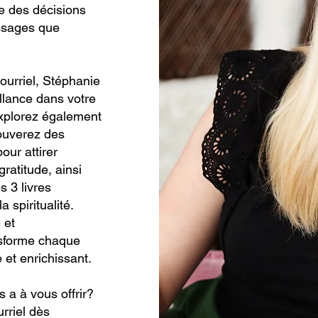
e des décisions
essages que
ourriel, Stéphanie
lance dans votre
 Explorez également
rouverez des
ur attirer
ratitude, ainsi
s 3 livres
a spiritualité.
 et
nsforme chaque
et enrichissant.
s a à vous offrir?
rriel dès